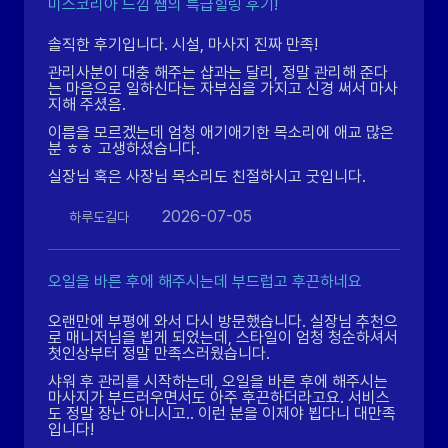
미스코리아 느낌 쌤의 특급힐링 후기!
솔직한 후기입니다. 시설, 마사지 진짜 만족!
관리사분이 대충 해주는 샵과는 달리, 정말 관리해 준다
는 마음으로 일하신다는 자부심을 가지고 신경 써서 마사
지해 주셨음.
이름을 모르겠는데 엄청 애기애기한 목소리에 애교 많은
분 ㅎㅎ 고생하셨습니다.
실장님 혹은 사장님 목소리도 친절하시고 굿입니다.
2026-07-05
하루도길다
오일을 바른 후에 해주시는데 부드럽고 후끈하네요
오랜만에 부평에 와서 다시 방문했습니다. 실장님 추천으
로 매니저님을 뵙게 되었는데, 스타일이 엄청 청순하셔서
첫인상부터 정말 만족스러웠습니다.
샤워 후 관리를 시작하는데, 오일을 바른 후에 해주시는
마사지가 부드러우면서도 아주 후끈하더라고요. 서비스
도 정말 장난 아니시고.. 이런 분을 이제야 뵙다니 대만족
입니다!