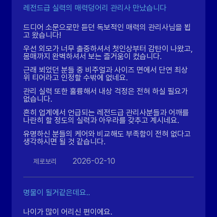
레전드급 실력의 매력덩어리 관리사 만났습니다
드디어 소문으로만 듣던 독보적인 매력의 관리사님을 뵙
고 왔습니다!
우선 외모가 너무 출중하셔서 첫인상부터 감탄이 나왔고,
몸매까지 완벽하셔서 보는 즐거움이 컸습니다.
근래 뵈었던 분들 중 비주얼과 사이즈 면에서 단연 최상
위 티어라고 인정할 수밖에 없네요.
관리 실력 또한 훌륭해서 내상 걱정은 전혀 하실 필요가
없습니다.
흔히 업계에서 언급되는 레전드급 관리사분들과 어깨를
나란히 할 정도의 실력과 아우라를 갖추고 계시네요.
유명하신 분들의 케어와 비교해도 부족함이 전혀 없다고
생각하시면 될 것 같습니다.
2026-02-10
제로보리
명물이 될거같은데요..
나이가 많이 어리신 편이에요.