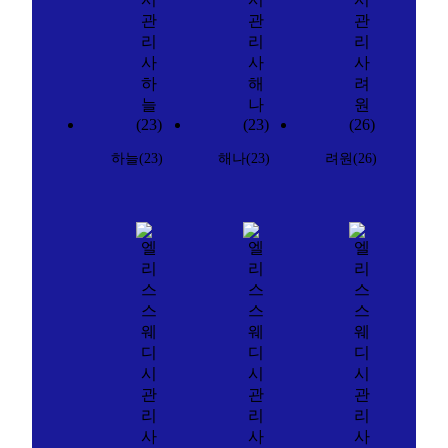
하늘(23)
해나(23)
려원(26)