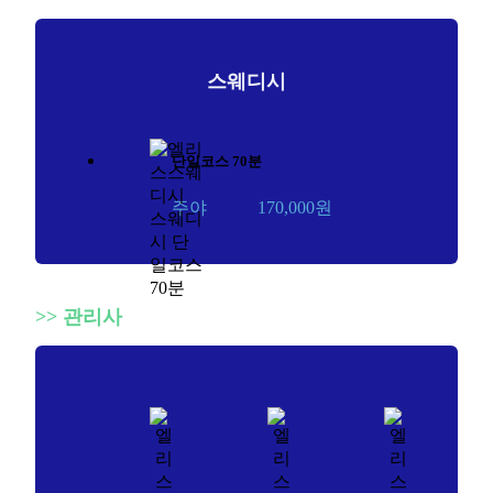
스웨디시
단일코스 70분
주야
170,000원
>>
관리사