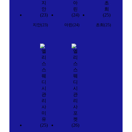
지안(23)
아린(24)
초희(25)