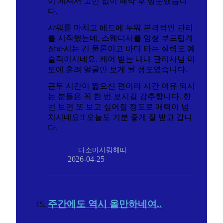
이 계셔서 고민 없이 예약 후 방문했습니
다.
샤워를 마치고 베드에 누워 본격적인 관리
를 시작했는데, 스웨디시를 엄청 부드럽게
잘하시는 건 물론이고 바디 타는 실력도 예
술적이시네요. 케어 받는 내내 관리사님 미
모에 홀려 얼굴만 보게 될 정도였습니다.
근무 시간이 짧으신 편이라 시간 여유 되시
는 분들은 꼭 한 번 보시길 강추합니다. 한
번 보면 또 보고 싶어질 정도로 매력이 넘
치시네요!! 오늘도 기분 좋게 잘 받고 갑니
다.
다소마사랑해따
2026-04-25
주간에도 역시 올만하네여..