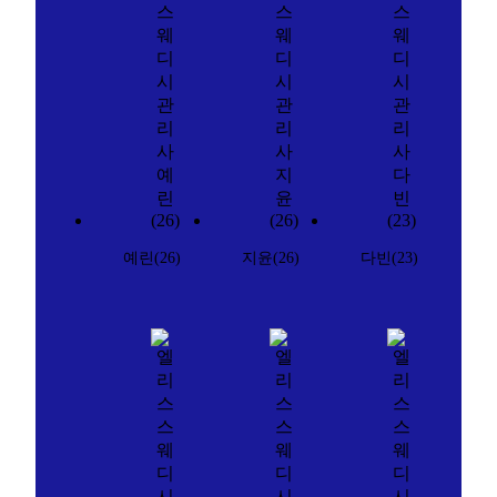
예린(26)
지윤(26)
다빈(23)