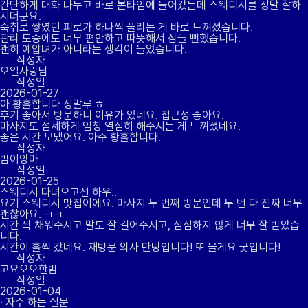
간단하게 대화 나누고 바로 본타임에 들어갔는데 스웨디시를 정말 잘하
시더군요.
숙취로 쌓였던 피로가 하나씩 풀리는 게 바로 느껴졌습니다.
관리 도중에도 너무 편안하고 따뜻해서 잠들 뻔했습니다.
괜히 예압녀가 아니라는 생각이 들었습니다.
작성자
오일사랑남
작성일
2026-01-27
아 황홀합니다 정말루 ㅎ
후기 좋아서 방문하니 이유가 있네요. 접근성 좋아요.
마사지도 섬세하게 엄청 열심히 해주시는 게 느껴졌네요.
좋은 시간 보냈어요. 아주 황홀합니다.
작성자
밤이앙마
작성일
2026-01-25
스웨디시 다녀오고선 하우..
요기 스웨디시 맛집이에요. 마사지 두 번째 방문인데 두 번 다 진짜 너무
괜찮아요. ㅋㅋ
시간 꽉 채워주시고 말도 잘 걸어주시고, 심심하지 않게 너무 잘 받았습
니다.
시간이 훌쩍 갔네요. 재방문 의사 만땅입니다! 또 올게요 굿입니다!
작성자
고요오오한밤
작성일
2026-01-04
· 자주 하는 질문