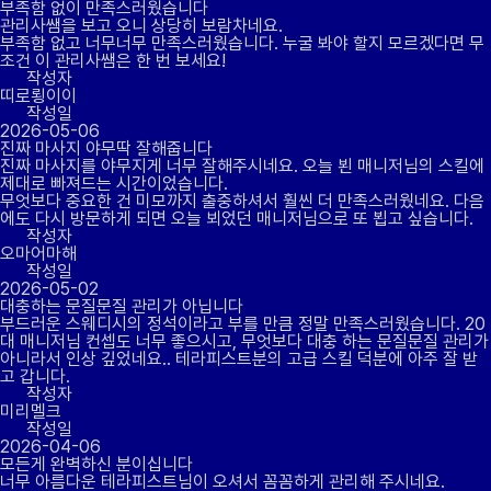
부족함 없이 만족스러웠습니다
관리사쌤을 보고 오니 상당히 보람차네요.
부족함 없고 너무너무 만족스러웠습니다. 누굴 봐야 할지 모르겠다면 무
조건 이 관리사쌤은 한 번 보세요!
작성자
띠로룅이이
작성일
2026-05-06
진짜 마사지 야무딱 잘해줍니다
진짜 마사지를 야무지게 너무 잘해주시네요. 오늘 뵌 매니저님의 스킬에
제대로 빠져드는 시간이었습니다.
무엇보다 중요한 건 미모까지 출중하셔서 훨씬 더 만족스러웠네요. 다음
에도 다시 방문하게 되면 오늘 뵈었던 매니저님으로 또 뵙고 싶습니다.
작성자
오마어마해
작성일
2026-05-02
대충하는 문질문질 관리가 아닙니다
부드러운 스웨디시의 정석이라고 부를 만큼 정말 만족스러웠습니다. 20
대 매니저님 컨셉도 너무 좋으시고, 무엇보다 대충 하는 문질문질 관리가
아니라서 인상 깊었네요.. 테라피스트분의 고급 스킬 덕분에 아주 잘 받
고 갑니다.
작성자
미리멜크
작성일
2026-04-06
모든게 완벽하신 분이십니다
너무 아름다운 테라피스트님이 오셔서 꼼꼼하게 관리해 주시네요.