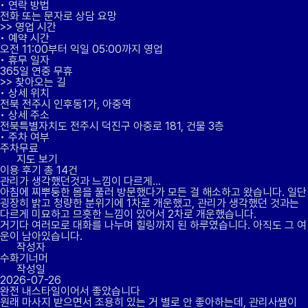
•
연락 방법
전화 또는 문자로 상담 요망
>>
영업 시간
•
예약 시간
오전 11:00부터 익일 05:00까지 영업
•
휴무 일자
365일 연중 무휴
>>
찾아오는 길
•
상세 위치
전북 전주시 인후동1가, 아중역
•
상세 주소
전북특별자치도 전주시 덕진구 아중로 181, 건물 3층
•
주차 여부
주차무료
지도 보기
이용 후기
총 14건
관리가 생각했던것과 느낌이 다르게...
아침에 찌뿌둥한 몸을 풀러 방문했다가 모든 걸 해소하고 왔습니다. 일단
굉장히 밝고 청량한 분위기에 1차로 개운했고, 관리가 생각했던 것과는
다르게 미묘하고 므흣한 느낌이 있어서 2차로 개운했습니다.
거기다 여러모로 대화를 나누며 힐링까지 된 하루였습니다. 아직도 그 여
운이 남아있습니다.
작성자
수화기너머
작성일
2026-07-26
완전 내스타일이어서 좋았습니다
원래 마사지 받으면서 조용히 있는 거 별로 안 좋아하는데, 관리사쌤이