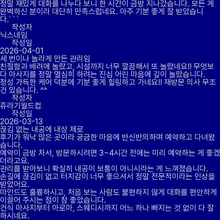
정말 재밌게 대화를 나누다 보니 한 시간이 금방 지나갔습니다. 모든 게
완벽하신 분이라 대단히 만족스럽네요. 아주 기분 좋게 잘 받았습니
다.```
작성자
닉스네임
작성일
2026-04-01
세 번이나 놀라게 만든 관리임
친절함과 배려에 놀랐고, 시설까지 너무 깔끔해서 또 놀랐네요!! 무엇보
다 마사지를 정말 열심히 하려는 진심 어린 마음에 깊이 놀랐습니다.
정성 가득한 케어 덕분에 기분 좋게 힐링하고 가네요!! 재방문 의사 무조
건 있습니다. ^^
작성자
쥬라기월드컵
작성일
2026-03-13
끊김 없는 내공에 내상 제로
후기가 워낙 많은 곳이라 궁금한 마음에 반신반의하며 예약하고 다녀왔
습니다.
예약이 금방 차서, 방문하시려면 3~4시간 전에는 미리 예약하는 게 좋겠
더라고요.
관리를 받아보니 확실히 내공이 보통이 아니시라는 게 느껴졌습니다.
손길에 끊김이 없고 터치감이 너무 좋으셔서 정말 전문적이라는 인상을
받았어요.
마인드도 훌륭하시고, 처음 보는 사람도 불편하지 않게 대화를 편안하게
이끌어 주시는 점이 참 좋았습니다.
건식 마사지부터 아로마, 스웨디시까지 어느 하나 빠지는 것 없이 다 잘
하시네요.