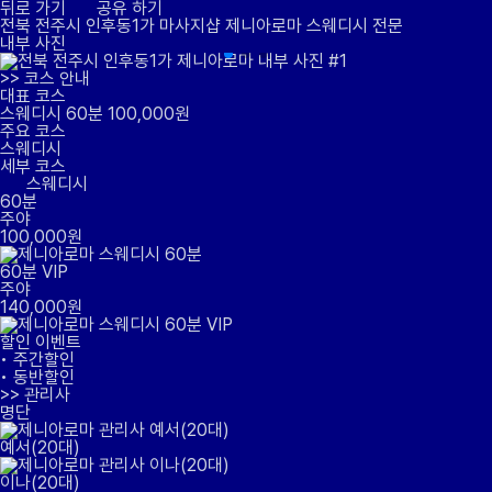
뒤로 가기
공유 하기
전북 전주시 인후동1가 마사지샵
제니아로마
스웨디시 전문
내부 사진
>>
코스 안내
대표 코스
스웨디시 60분 100,000원
주요 코스
스웨디시
세부 코스
스웨디시
60분
주야
100,000원
60분 VIP
주야
140,000원
할인 이벤트
• 주간할인
• 동반할인
>>
관리사
명단
예서(20대)
이나(20대)