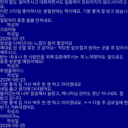
먼저 말도 걸어주시고 대화하면서도 집중력이 흐트러지지 않으시더라고
요.
이런 스타일 좋아하시는 분들한테는 딱이에요. 기분 좋게 잘 받고 왔습니
다.
힐링하러 종종 들를 만하네요.
작성자
크로마뇽
작성일
2026-07-21
정성을 다하신다는 느낌이 들어 좋았어요
제대로 된 곳을 찾은 것 같아요~ 적당한 압조절과 원하는 곳을 콕 집어서
해주시고.
받는 내내 나 한 사람만을 위해 집중해주시는 게 느껴졌어요. 앞으로도
종종 방문할 예정이에요!
작성자
투썸플레이스
작성일
2026-06-23
기분 좋게 집 가서 맥주 한 캔 먹고 자야겠네요
내일 출근 생각에 다녀왔어요.
들어갔는데 너무 깔끔해서 놀랐고, 매니저님 관리도 장난 아니네요. 잘
받고 갑니다.
기분 좋게 집 가서 맥주 한 캔 먹고 자야겠네요. ㅋㅋ 다음 주 금요일에 한
번 더 가봐야겠어요.
작성자
아머라카노
작성일
2026-05-25