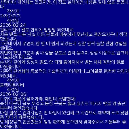
사람마다 개인차는 있겠지만, 이 정도 실력이면 내상은 절대 없을 듯합니
다.
작성자
가자가고고
작성일
2026-02-24
관리스킬이 말도 안되게 업업업 되셨네요
처음 뵀을 때는 사실 다른 분들과 비슷하게 무난하고 괜찮으시구나 생각
했습니다.
그런데 어제 우연히 한 번 더 뵙게 되었는데 정말 깜짝 놀랄 만한 경험을
했네요.
저번에 뵀던 그분이 맞나 싶을 정도로 관리 능력이 상상 이상으로 업그레
이드되셨더라고요.
손길의 깊이와 정성이 말도 안 되게 좋아지셔서 받는 내내 감탄이 절로
나왔습니다.
기존의 편안함에 독보적인 기술력까지 더해지니 그야말로 완벽한 관리가
되었네요.
작성자
블랙리트리버
작성일
2026-02-06
숙취야 피로야 물러가라, 예압녀 득템했다!
숙취 때문에 몸도 무겁고 뭉친 근육도 풀고 싶어서 마사지 받을 겸 출근
부부터 확인했습니다.
마침 괜찮은 관리사님이 빈 타임이 있길래 그 시간으로 예약해 두고 낮잠
좀 자다가 방문했습니다.
방 배정받고 입실했는데 엄청 환하게 웃으면서 맞아주셔서 기분부터 좋
아졌습니다.