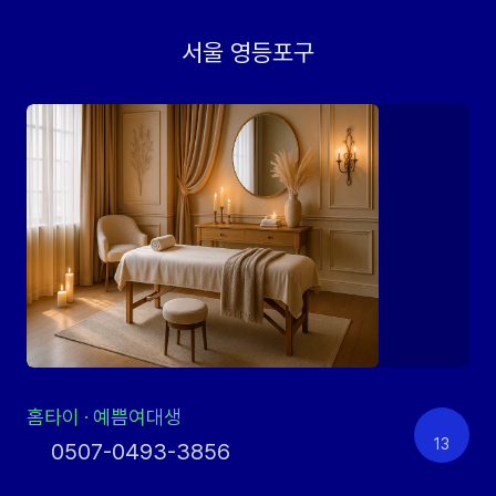
서울 영등포구
홈타이
·
예쁨여대생
13
0507-0493-3856