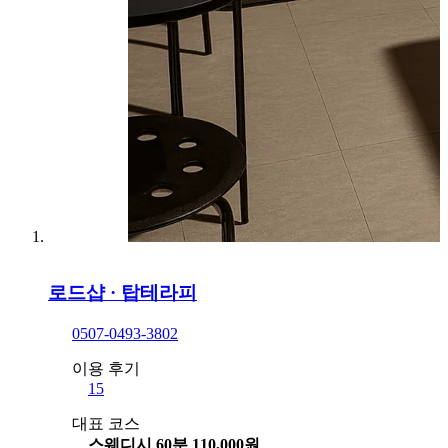
로드샵
·
탑테라피
0507-0493-3802
이용 후기
15
대표 코스
스웨디시 60분 110,000원