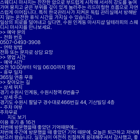
스웨디시 마사지는 잔잔한 압으로 부드럽게 시작해 서서히 강도를 높여
가며 뭉치고 굳은 부위를 깊이 있게 눌러주는 리드미컬한 흐름으로 자연
스럽게 이어집니다. 특히 한국관리사가 지켜온 독립 관리실에서 방해받
지 않는 온전한 휴식 시간을 가지실 수 있습니다.
일상의 피로를 덜어내고 싶다면, 수원 인계동 마사지샵 달테라피의 스웨
디시 마사지를 만나보세요.
>>
예약 문의
•
전화 번호
0507-0493-3908
•
연락 방법
전화 또는 문자로 상담 요망
>>
영업 시간
•
예약 시간
오전 10:00부터 익일 06:00까지 영업
•
휴무 일자
365일 연중 무휴
>>
찾아오는 길
•
상세 위치
경기 수원시 인계동, 수원시청역 6번출구
•
상세 주소
경기도 수원시 팔달구 경수대로466번길 44, 기산빌딩 4층
•
주차 여부
주차무료
지도 보기
이용 후기
총 16건
저번에 방문했을때 좋았던 기억때문에...
저번에 주간에 방문했을 때 좋았던 기억 때문에, 오늘은 퇴근하고 저녁에
받으러 왔습니다. 실장님이 여전히 친절하게 응대해주셔서 감사했고, 좋