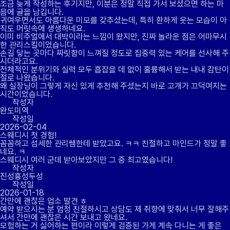
조금 늦게 작성하는 후기지만, 이분은 정말 직접 가서 보셨으면 하는 마
음에 글을 남깁니다.
귀여우면서도 아름다운 미모를 갖추셨는데, 특히 환하게 웃는 모습이 아
직도 머릿속에 생생하네요.
이미 비주얼에서 대박이라는 느낌이 왔지만, 진짜 놀라운 점은 어마무시
한 관리스킬이었습니다.
손길 닿는 곳마다 짜릿함이 느껴질 정도로 집중력 있는 케어를 선사해 주
시더라고요.
전체적인 분위기와 실력 모두 흡잡을 데 없이 훌륭해서 받는 내내 감탄이
절로 나왔습니다.
왜 실장님이 그렇게 자신 있게 추천해 주셨는지 바로 고개가 끄덕여지는
시간이었습니다.
작성자
완도미역
작성일
2026-02-04
스웨디시 첫 경험!
꼼꼼하고 섬세한 관리쌤한테 받았고요. ㅋㅋ 친절하고 마인드가 정말 좋
네요. ㅋ
스웨디시 여러 군데 받아보았지만 그 중 최고였습니다!
작성자
진성흉성두성
작성일
2026-01-18
간만에 괜찮은 업소 발견 ㅎ
예약 받으시는 분 엄청 친절하시고 상담도 제 취향에 맞춰서 너무 잘해주
셔서 간만에 괜찮은 시간 보내고 왔네요.
모험하는 거 싫어하는 편이라 이렇게 검증된 가게 계속 다니는 게 좋은