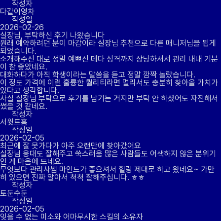
작성자
다같이영차
작성일
2026-02-26
실장님, 부탁하신 후기 나왔습니다
원래 예약하려던 분이 마감이라 실장님 추천으로 다른 매니저님을 뵙게
되었습니다.
소개해주신 대로 정말 예쁘신 데다 성격까지 상냥하셔서 관리 내내 기분
이 참 좋았네요.
대화하다가 아직 학생이라는 말씀을 듣고 정말 깜짝 놀랐습니다.
이 정도 가격에 이런 훌륭한 퀄리티라면 멀리서도 충분히 찾아올 가치가
있다고 생각합니다.
사실 실장님 부탁으로 후기를 남기는 거지만 부탁 안 하셨어도 자진해서
썼을 것 같네요.
작성자
서윗트홈
작성일
2026-02-05
최근에 잘 못가다가 아주 오랜만에 찾아갔어요
실장님 응대도 잘해주고 쑥스러움 많은 사람들도 어색하지 않은 분위기
인 게 마음에 드네요.
무엇보다 관리사쌤 마인드가 좋으셔서 힐링 제대로 하고 왔네요~ 가만
히 있으면 진짜 알아서 척척 잘해주십니다. ㅎㅎ
작성자
토둔수둔
작성일
2026-02-05
잊을 수 없는 미소와 어마무시한 스킬의 소유자