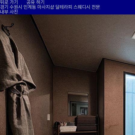
뒤로 가기
공유 하기
경기 수원시 인계동 마사지샵
달테라피
스웨디시 전문
내부 사진