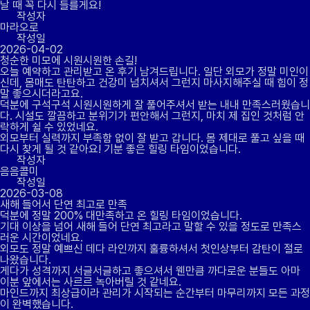
날 때 꼭 다시 들를게요!
작성자
마라오로
작성일
2026-04-02
청순한 미모에 시원시원한 손길!
오늘 예약하고 관리받고 온 후기 남겨드립니다. 일단 외모가 정말 미인이
신데, 몸매도 탄탄하고 건강미 넘치셔서 그런지 마사지해주실 때 힘이 정
말 좋으시더라고요.
덕분에 구석구석 시원시원하게 잘 풀어주셔서 받는 내내 만족스러웠습니
다. 시설도 깔끔하고 분위기가 편안해서 그런지, 마치 제 집인 것처럼 안
락하게 쉴 수 있었네요.
외모부터 실력까지 부족함 없이 잘 받고 갑니다. 몸 제대로 풀고 싶을 때
다시 찾게 될 것 같아요! 기분 좋은 힐링 타임이었습니다.
작성자
음음콜미
작성일
2026-03-08
새해 들어서 단연 최고로 만족
덕분에 정말 200% 대만족하고 온 힐링 타임이었습니다.
기대 이상을 넘어 새해 들어 단연 최고라고 말할 수 있을 정도로 만족스
러운 시간이었네요.
외모도 정말 예쁘신 데다 라인까지 훌륭하셔서 첫인상부터 감탄이 절로
나왔습니다.
게다가 성격까지 서글서글하고 좋으셔서 웬만큼 까다로운 분들도 아마
이분 앞에서는 사르르 녹아버릴 것 같네요.
마인드까지 최상급이라 관리가 시작되는 순간부터 마무리까지 모든 과정
이 완벽했습니다.