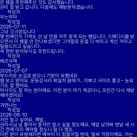
은 쌤을 추천해주신 것도 감사했습니다.
관리 잘 받고 갑니다. 다음에도 재방문하겠습니다.
작성자
우는악마
작성일
2026-07-11
그냥 갓크앙입니다
몇 번째인지 기억도 안 날 만큼 자주 찾게 되는 쌤입니다. 스웨디시를 받
으면서 이 쌤을 안 만나보셨다면 그야말로 돈을 다 버리고 계신 거라고
말씀드리고 싶습니다.
꼭 한번 받아보시길 추천드립니다.
작성자
베르샤체
작성일
2026-07-07
부드러운 손길로 받으니 기분이 묘했네요
쌤 보고 왔어요. 운동강사라 확실히 몸매가.. 이쁘고 사이즈 좋고~ 눈요
기도 잘 했어요.
마사지도 잘 하는 편이에요. 이런 분이 여기 계셨다니, 조만간 다시 재방
해야겠어요!
작성자
과연나는
작성일
2026-06-10
저만 알고 싶어요, 제발..
관리사님 넘 좋아서 혼자만 알고 싶을 정도예요. 예압 날까봐 맨날 세 시
간 전에 미리 예약할 정도니 말 다 했죠.
이런 분이 유명해지면 예약이 더 힘들어질 텐데, 벌써 걱정이에요. 아는