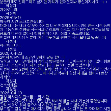
분들한테도 알려드리고 싶지만 자리가 없어질까봐 망설여지네요. ㅋㅋ
작성자
자이로보리
작성일
2026-05-17
따듯한 시간 보내고왔습니다
대화 나누는 내내 잘 웃어주시고 너무 친절하십니다. 관리받는 시간 동안
제 수동적인 성향을 적극적으로 리드해주시고, 제가 원하는 부분들을 말
씀드리기 전에 알아서 척척 챙겨주시니 정말 만족스럽네요.
친절한 매니저님 덕분에 아주 따듯하고 편안한 시간 보내고 왔습니다!
작성자
착각이아니다
작성일
2026-04-23
2번째 방문인데 조만간 3회차 갈듯 합니다
일하고 너무 피곤해서 예약하고 방문했습니다.. 피곤해서 몸이 많이 힘들
었는데 부드럽게 마사지 받으니까 나른하니 정말 좋았습니다.
이번이 벌써 2번째 방문인데 실력이랑 서비스 모두 만족스러워서 조만간
3회차 찍으러 갈 듯합니다.. 매니저님 덕분에 힐링 제대로 했네요! 번창
하세요!
작성자
건축학개론
작성일
2026-04-10
감성 마사지의 진수를 느낀 시간
말투도 나긋나긋하시고 정말 친절하셔서 받는 내내 기분이 좋았습니다.
관리 실력도 워낙 좋으셔서 시간 가는 줄 모르고 받았네요..
부드럽고 감성 있는 마사지가 정말 좋았습니다. 자주는 못 오더라도 시간