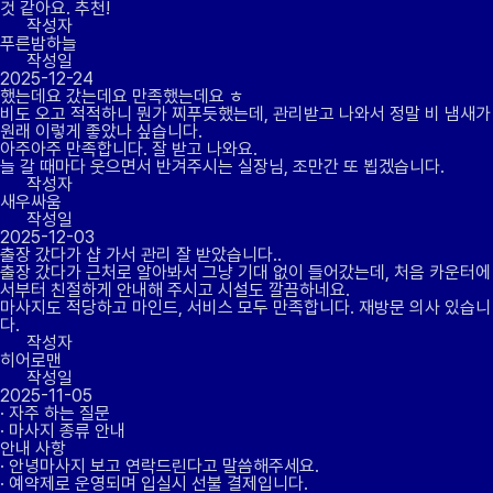
것 같아요. 추천!
작성자
푸른밤하늘
작성일
2025-12-24
했는데요 갔는데요 만족했는데요 ㅎ
비도 오고 적적하니 뭔가 찌푸듯했는데, 관리받고 나와서 정말 비 냄새가
원래 이렇게 좋았나 싶습니다.
아주아주 만족합니다. 잘 받고 나와요.
늘 갈 때마다 웃으면서 반겨주시는 실장님, 조만간 또 뵙겠습니다.
작성자
새우싸움
작성일
2025-12-03
출장 갔다가 샵 가서 관리 잘 받았습니다..
출장 갔다가 근처로 알아봐서 그냥 기대 없이 들어갔는데, 처음 카운터에
서부터 친절하게 안내해 주시고 시설도 깔끔하네요.
마사지도 적당하고 마인드, 서비스 모두 만족합니다. 재방문 의사 있습니
다.
작성자
히어로맨
작성일
2025-11-05
· 자주 하는 질문
· 마사지 종류 안내
안내 사항
· 안녕마사지 보고 연락드린다고 말씀해주세요.
· 예약제로 운영되며 입실시 선불 결제입니다.