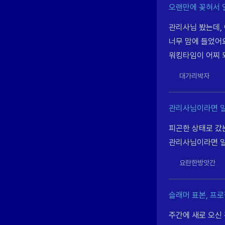
오랜만에 꽂혀서 
관리사님 봤는데,
너무 맘에 들었어
워킹타임이 어찌 
대가리박자
관리사님이라면 일
피곤한 상태로 갔
관리사님이라면 일
요란한방앗간
슬래머 표본, 프
주간에 새로 오신