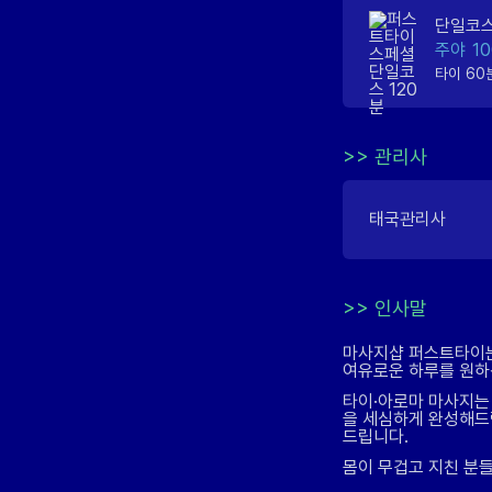
단일코스
주야
1
타이 60
>>
관리사
태국관리사
>>
인사말
마사지샵 퍼스트타이는
여유로운 하루를 원하
타이·아로마 마사지는
을 세심하게 완성해드
드립니다.
몸이 무겁고 지친 분