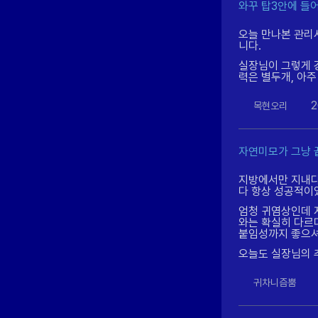
와꾸 탑3안에 들어
오늘 만나본 관리
니다.
실장님이 그렇게 
력은 별두개, 아주
2
목현오리
자연미모가 그냥
지방에서만 지내다
다 항상 성공적이
엄청 귀염상인데 
와는 확실히 다르
붙임성까지 좋으셔
오늘도 실장님의 
귀차니즘뿜