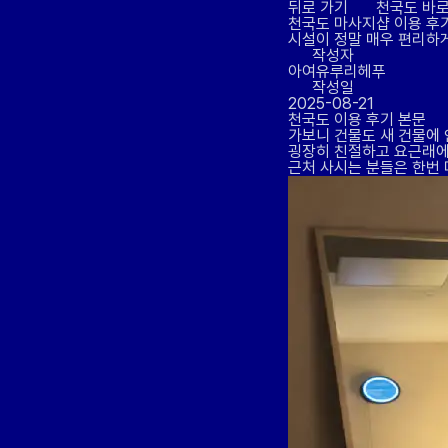
뒤로 가기
천국도 바로
천국도 마사지샵
이용 후
시설이 정말 매우 편리하게
작성자
아여유루리헤푸
작성일
2025-08-21
천국도 이용 후기 본문
가보니 건물도 새 건물에 
굉장히 친절하고 요근래에
근처 사시는 분들은 한번 