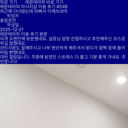
뒤로 가기
레몬테라피 바로 가기
레몬테라피 마사지샵
이용 후기
#548
최근에 다녀왔는데 바뻐서 이제쓰네여
작성자
총알장전
작성일
2025-12-21
레몬테라피 이용 후기 본문
되게 오랜만에 방문했네요. 실장님 엄청 친절하시고 추천해주신 코스로
하길 잘했네요.
관리사분도 잘해주시고 너무 편안하게 해주셔서 받다가 깜빡 잠에 들어
버릴 뻔했네요.
대박 힐링입니다. 주중에 받았던 스트레스 다 풀고 기분 좋게 가네요. 추
천합니다!