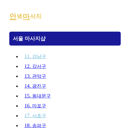
안
마
녕
사지
서울 마사지샵
11.
강남구
12.
강서구
13.
관악구
14.
광진구
15.
동대문구
16.
마포구
17.
서초구
18.
송파구