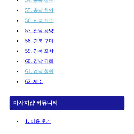
충북 청주
55.
충남 천안
56.
전북 전주
57.
전남 광양
58.
경북 구미
59.
경북 포항
60.
경남 김해
61.
경남 창원
62.
제주
마사지샵 커뮤니티
1.
이용 후기