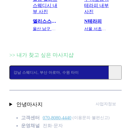
엘리스스웨디시
N테라피
울산 남구 달동
서울 서초구 서초동
>> 내가 찾고 싶은 마사지샵
안녕마사지
사업자정보
고객센터
070-8080-4440
(이용문의·불편신고)
운영채널
전화·문자