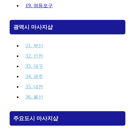
19.
영등포구
광역시 마사지샵
31.
부산
32.
인천
33.
대구
34.
광주
35.
대전
36.
울산
주요도시 마사지샵