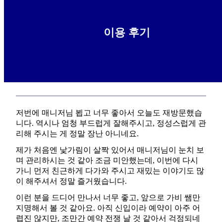
이용 후기
언능 머니 장전하고 몇타임 예약해야겠어요
2026-04-16
암돈욜롸잇
저번에 매니저님 뵙고 너무 좋아서 오늘도 재방문했습
니다. 역시나 엄청 부드럽게 잘해주시고, 정성스럽게 관
리해 주시는 게 정말 장난 아니네요.
제가 처음엔 낯가림이 살짝 있어서 매니저님이 눈치 보
며 관리하시는 것 같아 조금 미안했는데, 이번에 다시
가니 먼저 친근하게 다가와 주시고 재밌는 이야기도 많
이 해주셔서 정말 즐거웠습니다.
이런 분을 드디어 만나서 너무 좋고, 앞으로 가비 쌤만
지명해서 볼 것 같아요. 아직 신입이라 예약이 아주 어
렵진 않지만, 조만간 예약 전쟁 날 것 같아서 걱정되네