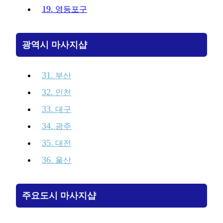
19.
영등포구
광역시 마사지샵
31.
부산
32.
인천
33.
대구
34.
광주
35.
대전
36.
울산
주요도시 마사지샵