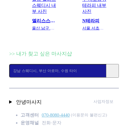
엘리스스웨디시
N테라피
울산 남구 달동
서울 서초구 서초동
>> 내가 찾고 싶은 마사지샵
안녕마사지
사업자정보
고객센터
070-8080-4440
(이용문의·불편신고)
운영채널
전화·문자