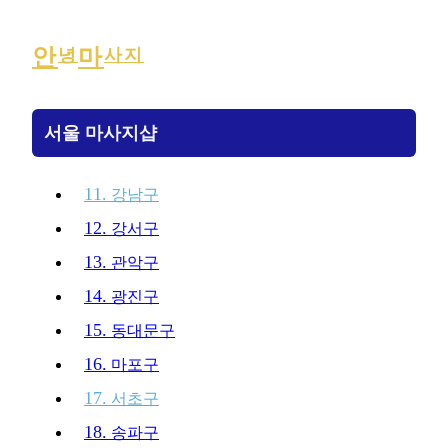
안
마
녕
사지
서울 마사지샵
11.
강남구
12.
강서구
13.
관악구
14.
광진구
15.
동대문구
16.
마포구
17.
서초구
18.
송파구